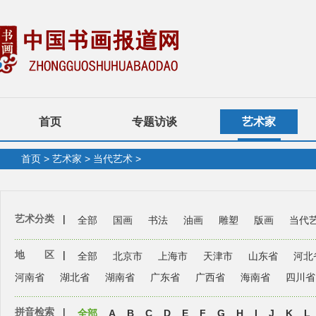
首页
专题访谈
艺术家
首页
>
艺术家
>
当代艺术
>
艺术分类
|
全部
国画
书法
油画
雕塑
版画
当代
地 区
|
全部
北京市
上海市
天津市
山东省
河北
河南省
湖北省
湖南省
广东省
广西省
海南省
四川省
拼音检索
|
全部
A
B
C
D
E
F
G
H
I
J
K
L