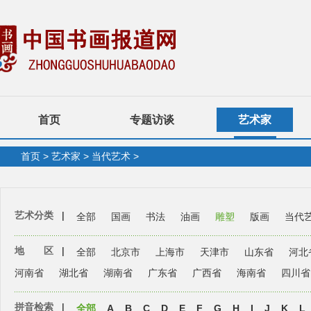
首页
专题访谈
艺术家
首页
>
艺术家
>
当代艺术
>
艺术分类
|
全部
国画
书法
油画
雕塑
版画
当代
地 区
|
全部
北京市
上海市
天津市
山东省
河北
河南省
湖北省
湖南省
广东省
广西省
海南省
四川省
拼音检索
|
全部
A
B
C
D
E
F
G
H
I
J
K
L