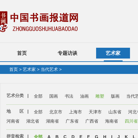
首页
专题访谈
艺术家
首页
>
艺术家
>
当代艺术
>
艺术分类
|
全部
国画
书法
油画
雕塑
版画
当代
地 区
|
全部
北京市
上海市
天津市
山东省
河北
河南省
湖北省
湖南省
广东省
广西省
海南省
四川省
拼音检索
|
全部
A
B
C
D
E
F
G
H
I
J
K
L