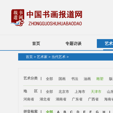
首页
专题访谈
艺术
首页
>
艺术家
>
当代艺术
>
艺术分类
|
全部
国画
书法
油画
雕塑
版
地 区
|
全部
北京市
上海市
天津市
山
河南省
湖北省
湖南省
广东省
广西省
海南
拼音检索
|
全部
A
B
C
D
E
F
G
H
I