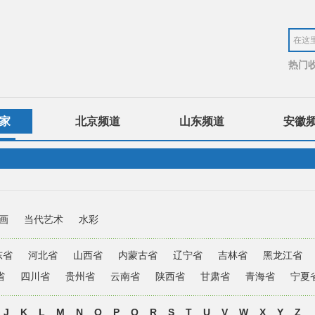
热门
家
北京频道
山东频道
安徽
画
当代艺术
水彩
东省
河北省
山西省
内蒙古省
辽宁省
吉林省
黑龙江省
省
四川省
贵州省
云南省
陕西省
甘肃省
青海省
宁夏
J
K
L
M
N
O
P
Q
R
S
T
U
V
W
X
Y
Z