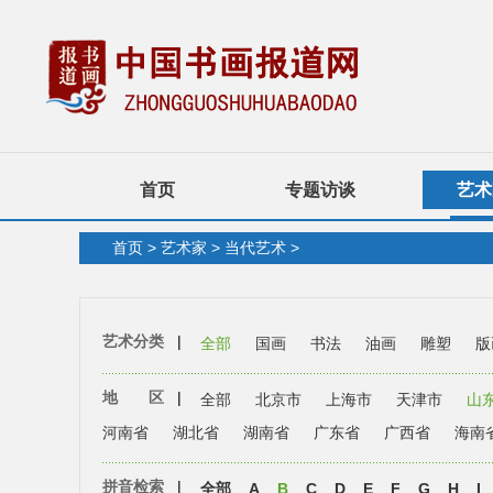
首页
专题访谈
艺术
首页
>
艺术家
>
当代艺术
>
艺术分类
|
全部
国画
书法
油画
雕塑
版
地 区
|
全部
北京市
上海市
天津市
山
河南省
湖北省
湖南省
广东省
广西省
海南
拼音检索
|
全部
A
B
C
D
E
F
G
H
I