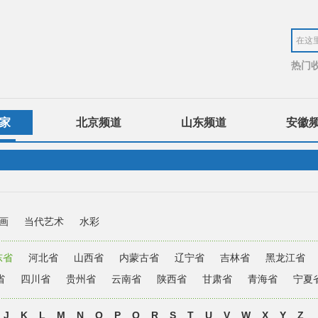
热门
家
北京频道
山东频道
安徽
画
当代艺术
水彩
东省
河北省
山西省
内蒙古省
辽宁省
吉林省
黑龙江省
省
四川省
贵州省
云南省
陕西省
甘肃省
青海省
宁夏
J
K
L
M
N
O
P
Q
R
S
T
U
V
W
X
Y
Z