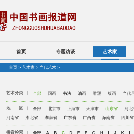
首页
专题访谈
艺术家
首页
>
艺术家
>
当代艺术
>
艺术分类
|
全部
国画
书法
油画
雕塑
版画
当代
地 区
|
全部
北京市
上海市
天津市
山东省
河北
河南省
湖北省
湖南省
广东省
广西省
海南省
四川省
拼音检索
|
全部
A
B
C
D
E
F
G
H
I
J
K
L