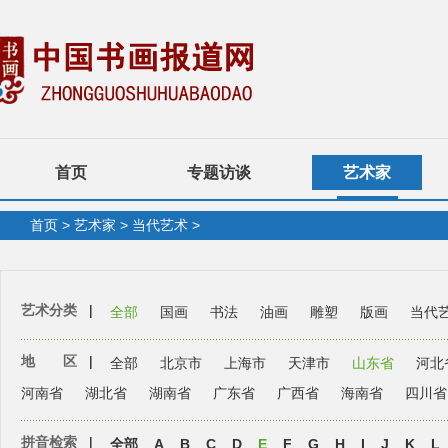
首页
专题访谈
艺术家
首页
>
艺术家
>
当代艺术
>
艺术分类
|
全部
国画
书法
油画
雕塑
版画
当代
地 区
|
全部
北京市
上海市
天津市
山东省
河北
河南省
湖北省
湖南省
广东省
广西省
海南省
四川省
拼音检索
|
全部
A
B
C
D
E
F
G
H
I
J
K
L