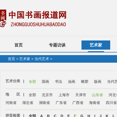
首页
专题访谈
艺术家
首页
>
艺术家
>
当代艺术
>
艺术分类
|
全部
国画
书法
油画
雕塑
版画
当代
地 区
|
全部
北京市
上海市
天津市
山东省
河北
河南省
湖北省
湖南省
广东省
广西省
海南省
四川省
拼音检索
|
全部
A
B
C
D
E
F
G
H
I
J
K
L