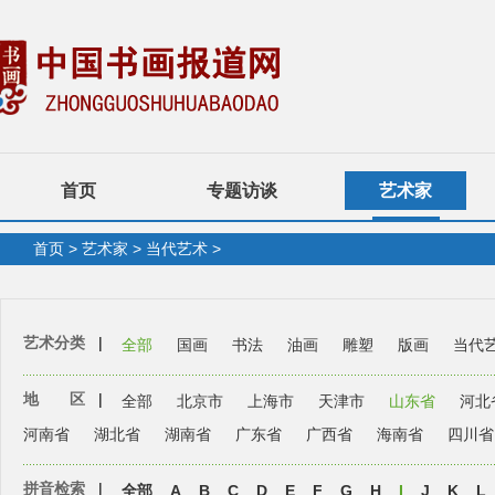
首页
专题访谈
艺术家
首页
>
艺术家
>
当代艺术
>
艺术分类
|
全部
国画
书法
油画
雕塑
版画
当代
地 区
|
全部
北京市
上海市
天津市
山东省
河北
河南省
湖北省
湖南省
广东省
广西省
海南省
四川省
拼音检索
|
全部
A
B
C
D
E
F
G
H
I
J
K
L