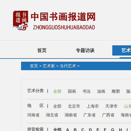
首页
专题访谈
艺术
首页
>
艺术家
>
当代艺术
>
艺术分类
|
全部
国画
书法
油画
雕塑
版
地 区
|
全部
北京市
上海市
天津市
山
河南省
湖北省
湖南省
广东省
广西省
海南
拼音检索
|
全部
A
B
C
D
E
F
G
H
I