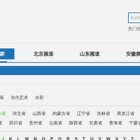
热门
家
北京频道
山东频道
安徽
画
当代艺术
水彩
东省
河北省
山西省
内蒙古省
辽宁省
吉林省
黑龙江省
省
四川省
贵州省
云南省
陕西省
甘肃省
青海省
宁夏
J
K
L
M
N
O
P
Q
R
S
T
U
V
W
X
Y
Z