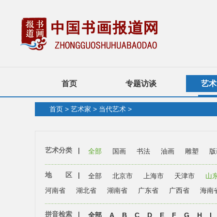
首页
专题访谈
艺术
首页
>
艺术家
>
当代艺术
>
艺术分类
|
全部
国画
书法
油画
雕塑
版
地 区
|
全部
北京市
上海市
天津市
山
河南省
湖北省
湖南省
广东省
广西省
海南
拼音检索
|
全部
A
B
C
D
E
F
G
H
I