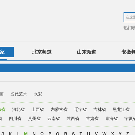
热门
家
北京频道
山东频道
安徽
画
当代艺术
水彩
东省
河北省
山西省
内蒙古省
辽宁省
吉林省
黑龙江省
省
四川省
贵州省
云南省
陕西省
甘肃省
青海省
宁夏
J
K
L
M
N
O
P
Q
R
S
T
U
V
W
X
Y
Z