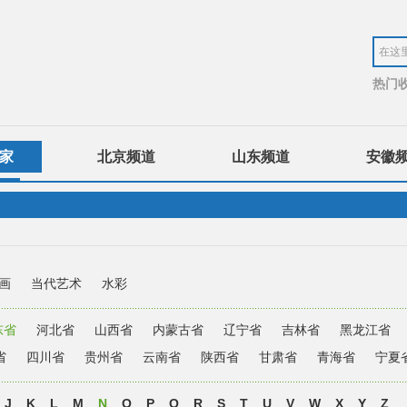
热门
家
北京频道
山东频道
安徽
画
当代艺术
水彩
东省
河北省
山西省
内蒙古省
辽宁省
吉林省
黑龙江省
省
四川省
贵州省
云南省
陕西省
甘肃省
青海省
宁夏
J
K
L
M
N
O
P
Q
R
S
T
U
V
W
X
Y
Z