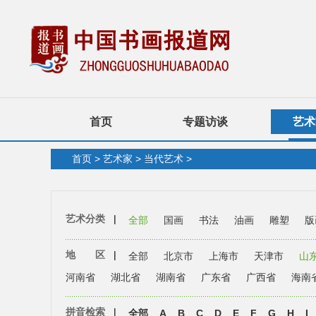
首页
专题访谈
艺术
首页
>
艺术家
>
当代艺术
>
艺术分类
|
全部
国画
书法
油画
雕塑
版
地 区
|
全部
北京市
上海市
天津市
山
河南省
湖北省
湖南省
广东省
广西省
海南
拼音检索
|
全部
A
B
C
D
E
F
G
H
I