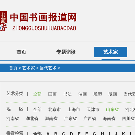
首页
专题访谈
艺术家
首页
>
艺术家
>
当代艺术
>
艺术分类
|
全部
国画
书法
油画
雕塑
版画
当代
地 区
|
全部
北京市
上海市
天津市
山东省
河北
河南省
湖北省
湖南省
广东省
广西省
海南省
四川省
拼音检索
|
全部
A
B
C
D
E
F
G
H
I
J
K
L