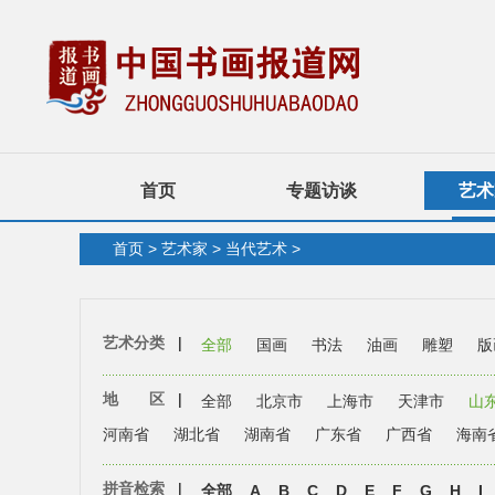
首页
专题访谈
艺术
首页
>
艺术家
>
当代艺术
>
艺术分类
|
全部
国画
书法
油画
雕塑
版
地 区
|
全部
北京市
上海市
天津市
山
河南省
湖北省
湖南省
广东省
广西省
海南
拼音检索
|
全部
A
B
C
D
E
F
G
H
I