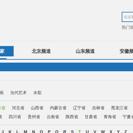
热门
家
北京频道
山东频道
安徽
画
当代艺术
水彩
东省
河北省
山西省
内蒙古省
辽宁省
吉林省
黑龙江省
省
四川省
贵州省
云南省
陕西省
甘肃省
青海省
宁夏
J
K
L
M
N
O
P
Q
R
S
T
U
V
W
X
Y
Z