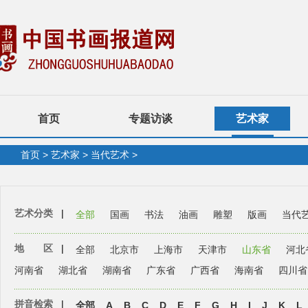
首页
专题访谈
艺术家
首页
>
艺术家
>
当代艺术
>
艺术分类
|
全部
国画
书法
油画
雕塑
版画
当代
地 区
|
全部
北京市
上海市
天津市
山东省
河北
河南省
湖北省
湖南省
广东省
广西省
海南省
四川省
拼音检索
|
全部
A
B
C
D
E
F
G
H
I
J
K
L