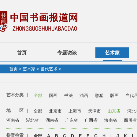
首页
专题访谈
艺术家
首页
>
艺术家
>
当代艺术
>
艺术分类
|
全部
国画
书法
油画
雕塑
版画
当代
地 区
|
全部
北京市
上海市
天津市
山东省
河北
河南省
湖北省
湖南省
广东省
广西省
海南省
四川省
拼音检索
|
全部
A
B
C
D
E
F
G
H
I
J
K
L