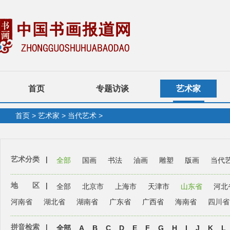
首页
专题访谈
艺术家
首页
>
艺术家
>
当代艺术
>
艺术分类
|
全部
国画
书法
油画
雕塑
版画
当代
地 区
|
全部
北京市
上海市
天津市
山东省
河北
河南省
湖北省
湖南省
广东省
广西省
海南省
四川省
拼音检索
|
全部
A
B
C
D
E
F
G
H
I
J
K
L