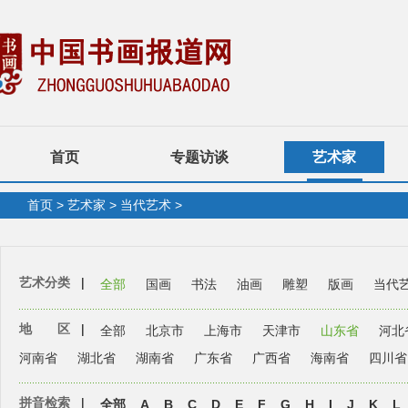
首页
专题访谈
艺术家
首页
>
艺术家
>
当代艺术
>
艺术分类
|
全部
国画
书法
油画
雕塑
版画
当代
地 区
|
全部
北京市
上海市
天津市
山东省
河北
河南省
湖北省
湖南省
广东省
广西省
海南省
四川省
拼音检索
|
全部
A
B
C
D
E
F
G
H
I
J
K
L