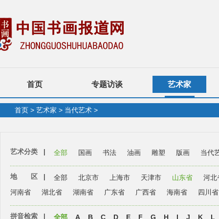
首页
专题访谈
艺术家
首页
>
艺术家
>
当代艺术
>
艺术分类
|
全部
国画
书法
油画
雕塑
版画
当代
地 区
|
全部
北京市
上海市
天津市
山东省
河北
河南省
湖北省
湖南省
广东省
广西省
海南省
四川省
拼音检索
|
全部
A
B
C
D
E
F
G
H
I
J
K
L