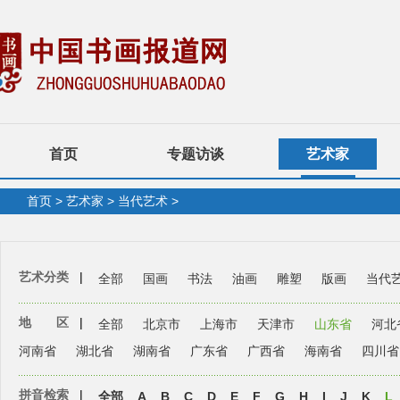
首页
专题访谈
艺术家
首页
>
艺术家
>
当代艺术
>
艺术分类
|
全部
国画
书法
油画
雕塑
版画
当代
地 区
|
全部
北京市
上海市
天津市
山东省
河北
河南省
湖北省
湖南省
广东省
广西省
海南省
四川省
拼音检索
|
全部
A
B
C
D
E
F
G
H
I
J
K
L