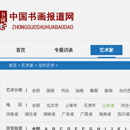
首页
专题访谈
艺术家
首页
>
艺术家
>
当代艺术
>
艺术分类
|
全部
国画
书法
油画
雕塑
版画
当代
地 区
|
全部
北京市
上海市
天津市
山东省
河北
河南省
湖北省
湖南省
广东省
广西省
海南省
四川省
拼音检索
|
全部
A
B
C
D
E
F
G
H
I
J
K
L