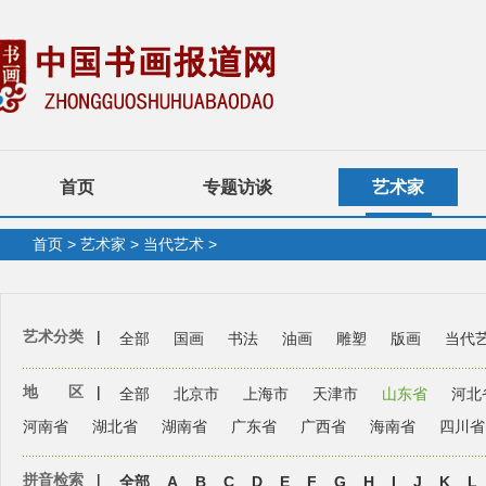
首页
专题访谈
艺术家
首页
>
艺术家
>
当代艺术
>
艺术分类
|
全部
国画
书法
油画
雕塑
版画
当代
地 区
|
全部
北京市
上海市
天津市
山东省
河北
河南省
湖北省
湖南省
广东省
广西省
海南省
四川省
拼音检索
|
全部
A
B
C
D
E
F
G
H
I
J
K
L