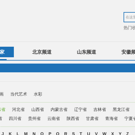
热门
家
北京频道
山东频道
安徽
画
当代艺术
水彩
东省
河北省
山西省
内蒙古省
辽宁省
吉林省
黑龙江省
省
四川省
贵州省
云南省
陕西省
甘肃省
青海省
宁夏
J
K
L
M
N
O
P
Q
R
S
T
U
V
W
X
Y
Z