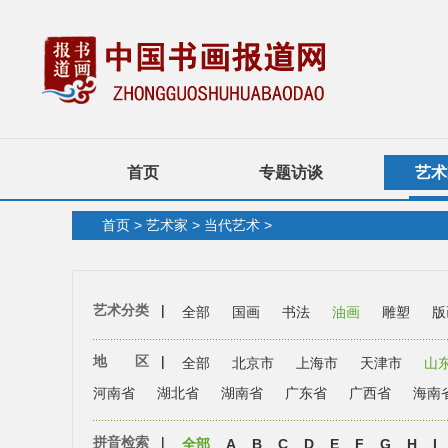
首页
专题访谈
艺术
首页
>
艺术家
>
当代艺术
>
艺术分类
|
全部
国画
书法
油画
雕塑
版
地 区
|
全部
北京市
上海市
天津市
山
河南省
湖北省
湖南省
广东省
广西省
海南
拼音检索
|
全部
A
B
C
D
E
F
G
H
I