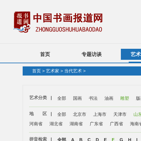
首页
专题访谈
艺术
首页
>
艺术家
>
当代艺术
>
艺术分类
|
全部
国画
书法
油画
雕塑
版
地 区
|
全部
北京市
上海市
天津市
山
河南省
湖北省
湖南省
广东省
广西省
海南
拼音检索
|
全部
A
B
C
D
E
F
G
H
I