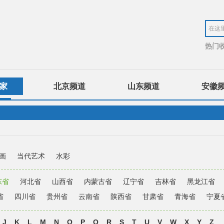
热门
家
北京频道
山东频道
安徽
画
当代艺术
水彩
东省
河北省
山西省
内蒙古省
辽宁省
吉林省
黑龙江省
省
四川省
贵州省
云南省
陕西省
甘肃省
青海省
宁夏
J
K
L
M
N
O
P
Q
R
S
T
U
V
W
X
Y
Z