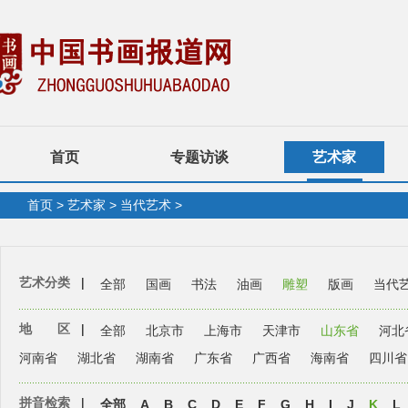
首页
专题访谈
艺术家
首页
>
艺术家
>
当代艺术
>
艺术分类
|
全部
国画
书法
油画
雕塑
版画
当代
地 区
|
全部
北京市
上海市
天津市
山东省
河北
河南省
湖北省
湖南省
广东省
广西省
海南省
四川省
拼音检索
|
全部
A
B
C
D
E
F
G
H
I
J
K
L