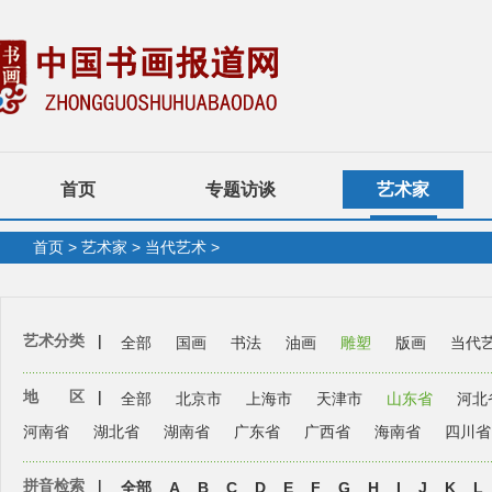
首页
专题访谈
艺术家
首页
>
艺术家
>
当代艺术
>
艺术分类
|
全部
国画
书法
油画
雕塑
版画
当代
地 区
|
全部
北京市
上海市
天津市
山东省
河北
河南省
湖北省
湖南省
广东省
广西省
海南省
四川省
拼音检索
|
全部
A
B
C
D
E
F
G
H
I
J
K
L