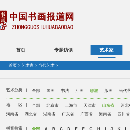
首页
专题访谈
艺术家
首页
>
艺术家
>
当代艺术
>
艺术分类
|
全部
国画
书法
油画
雕塑
版画
当代
地 区
|
全部
北京市
上海市
天津市
山东省
河北
河南省
湖北省
湖南省
广东省
广西省
海南省
四川省
拼音检索
|
全部
A
B
C
D
E
F
G
H
I
J
K
L