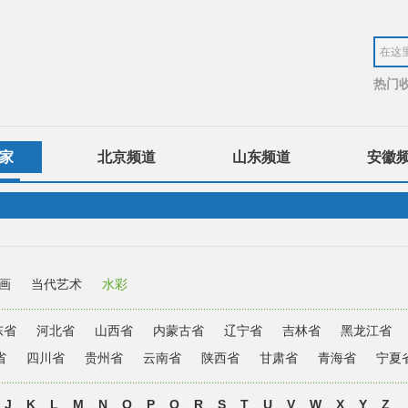
热门
家
北京频道
山东频道
安徽
画
当代艺术
水彩
东省
河北省
山西省
内蒙古省
辽宁省
吉林省
黑龙江省
省
四川省
贵州省
云南省
陕西省
甘肃省
青海省
宁夏
J
K
L
M
N
O
P
Q
R
S
T
U
V
W
X
Y
Z