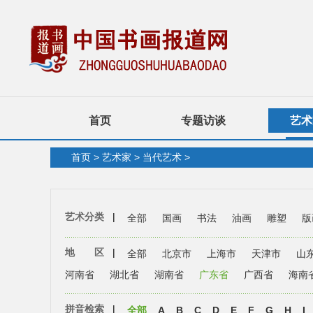
首页
专题访谈
艺术
首页
>
艺术家
>
当代艺术
>
艺术分类
|
全部
国画
书法
油画
雕塑
版
地 区
|
全部
北京市
上海市
天津市
山
河南省
湖北省
湖南省
广东省
广西省
海南
拼音检索
|
全部
A
B
C
D
E
F
G
H
I