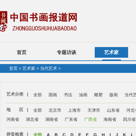
首页
专题访谈
艺术家
首页
>
艺术家
>
当代艺术
>
艺术分类
|
全部
国画
书法
油画
雕塑
版画
当代
地 区
|
全部
北京市
上海市
天津市
山东省
河北
河南省
湖北省
湖南省
广东省
广西省
海南省
四川省
拼音检索
|
全部
A
B
C
D
E
F
G
H
I
J
K
L