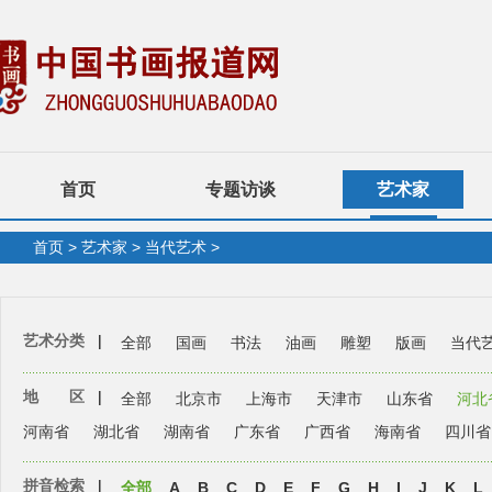
首页
专题访谈
艺术家
首页
>
艺术家
>
当代艺术
>
艺术分类
|
全部
国画
书法
油画
雕塑
版画
当代
地 区
|
全部
北京市
上海市
天津市
山东省
河北
河南省
湖北省
湖南省
广东省
广西省
海南省
四川省
拼音检索
|
全部
A
B
C
D
E
F
G
H
I
J
K
L