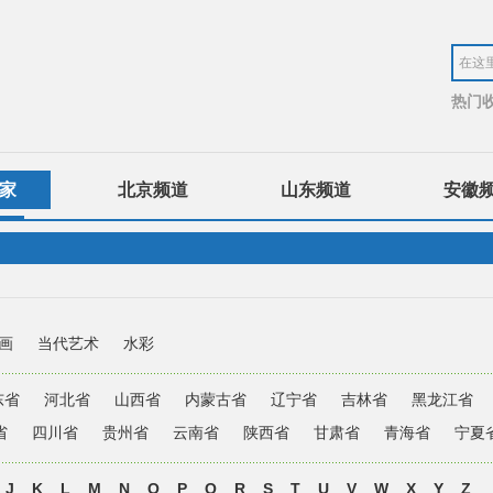
热门
家
北京频道
山东频道
安徽
画
当代艺术
水彩
东省
河北省
山西省
内蒙古省
辽宁省
吉林省
黑龙江省
省
四川省
贵州省
云南省
陕西省
甘肃省
青海省
宁夏
J
K
L
M
N
O
P
Q
R
S
T
U
V
W
X
Y
Z