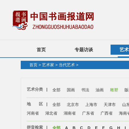
首页
专题访谈
艺术
首页
>
艺术家
>
当代艺术
>
艺术分类
|
全部
国画
书法
油画
雕塑
版
地 区
|
全部
北京市
上海市
天津市
山
河南省
湖北省
湖南省
广东省
广西省
海南
拼音检索
|
全部
A
B
C
D
E
F
G
H
I