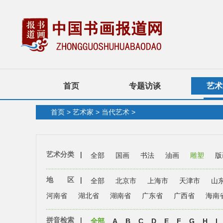
首页
专题访谈
艺术
首页
>
艺术家
>
当代艺术
>
艺术分类
|
全部
国画
书法
油画
雕塑
版
地 区
|
全部
北京市
上海市
天津市
山
河南省
湖北省
湖南省
广东省
广西省
海南
拼音检索
|
全部
A
B
C
D
E
F
G
H
I