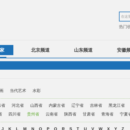
热门
家
北京频道
山东频道
安徽
画
当代艺术
水彩
东省
河北省
山西省
内蒙古省
辽宁省
吉林省
黑龙江省
省
四川省
贵州省
云南省
陕西省
甘肃省
青海省
宁夏
J
K
L
M
N
O
P
Q
R
S
T
U
V
W
X
Y
Z